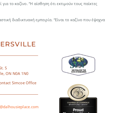
για το καζίνο. “Η αίσθηση ότι εκτιμούν τους παίκτες
αστική διαδικτυακή εμπειρία. “Είναι το καζίνο που έψαχνα
ERSVILLE
t. S
lle, ON N0A 1N0
ontact Simcoe Office
@dalhousieplace.com