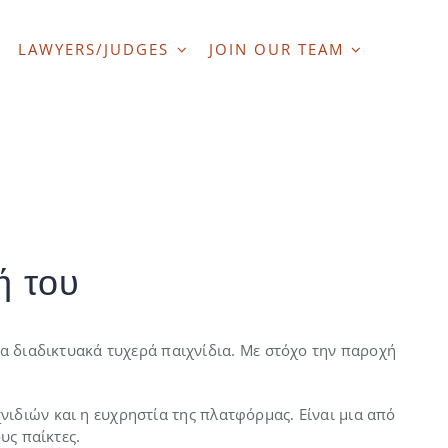
κτών που συμμετείχαν σε έρευνες και συνεντεύξεις. Μέσα
έρει το καζίνο, δίνοντας μια καθαρή εικόνα της
LAWYERS/JUDGES
JOIN OUR TEAM
ή του
ια διαδικτυακά τυχερά παιχνίδια. Με στόχο την παροχή
νιδιών και η ευχρηστία της πλατφόρμας. Είναι μια από
υς παίκτες.