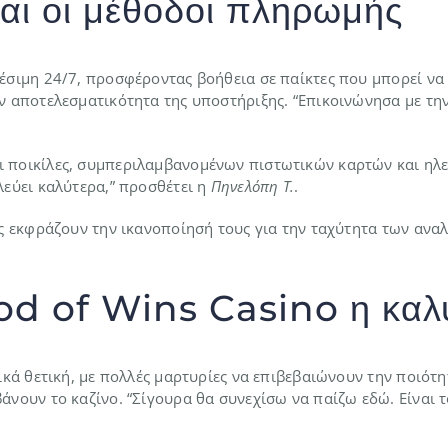
αι οι μέθοδοι πληρωμής
θέσιμη 24/7, προσφέροντας βοήθεια σε παίκτες που μπορεί να
ην αποτελεσματικότητα της υποστήριξης. “Επικοινώνησα με τη
ι ποικίλες, συμπεριλαμβανομένων πιστωτικών καρτών και ηλε
λεύει καλύτερα,” προσθέτει η
Πηνελόπη Τ.
.
ες εκφράζουν την ικανοποίησή τους για την ταχύτητα των ανα
od of Wins Casino η καλύ
νικά θετική, με πολλές μαρτυρίες να επιβεβαιώνουν την ποιότ
άνουν το καζίνο. “Σίγουρα θα συνεχίσω να παίζω εδώ. Είναι 