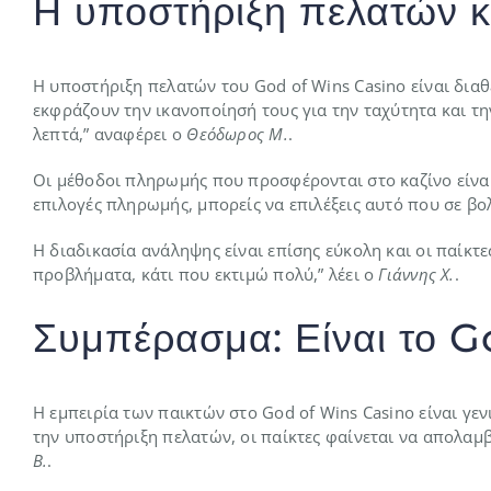
Η υποστήριξη πελατών κ
Η υποστήριξη πελατών του God of Wins Casino είναι δια
εκφράζουν την ικανοποίησή τους για την ταχύτητα και τ
λεπτά,” αναφέρει ο
Θεόδωρος Μ.
.
Οι μέθοδοι πληρωμής που προσφέρονται στο καζίνο είνα
επιλογές πληρωμής, μπορείς να επιλέξεις αυτό που σε βο
Η διαδικασία ανάληψης είναι επίσης εύκολη και οι παίκτ
προβλήματα, κάτι που εκτιμώ πολύ,” λέει ο
Γιάννης Χ.
.
Συμπέρασμα: Είναι το G
Η εμπειρία των παικτών στο God of Wins Casino είναι γε
την υποστήριξη πελατών, οι παίκτες φαίνεται να απολαμβ
Β.
.