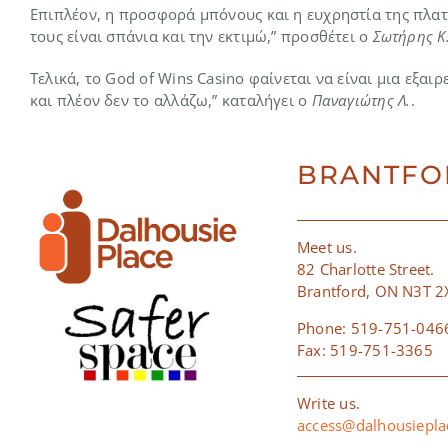
Επιπλέον, η προσφορά μπόνους και η ευχρηστία της πλατφό
τους είναι σπάνια και την εκτιμώ,” προσθέτει ο
Σωτήρης Κ
Τελικά, το God of Wins Casino φαίνεται να είναι μια εξαι
και πλέον δεν το αλλάζω,” καταλήγει ο
Παναγιώτης Λ.
.
BRANTFO
Meet us.
82 Charlotte Street.
Brantford, ON N3T 2
Phone: 519-751-046
Fax: 519-751-3365
Write us.
access@dalhousiepl