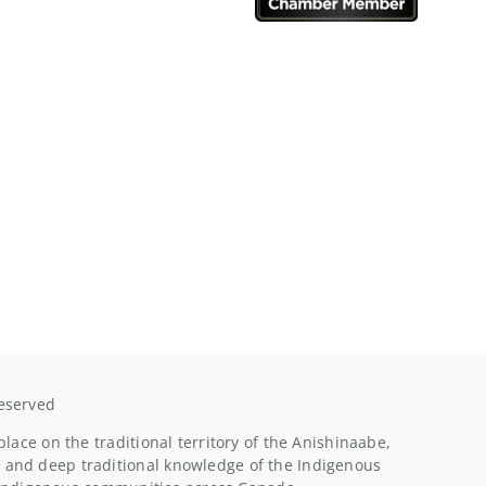
Reserved
ace on the traditional territory of the Anishinaabe,
 and deep traditional knowledge of the Indigenous