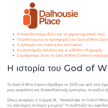
Skip
Σε αυτό το άρθρο, θα εξερευνήσουμε το
god of wins
casin
to
από τις μαρτυρίες τους, θα αναδείξουμε τις καινοτόμες π
content
πλατφόρμας.
Η ιστορία του God of Wins Casino και η ανάπτυξή τ
Πώς οι παίκτες βιώνουν την διαδικασία εγγραφής
Η ποικιλία παιχνιδιών και τα χαρακτηριστικά τους
Τα μπόνους και οι προσφορές του God of Wins Casi
Η εμπειρία του παίκτη στο live casino
Η υποστήριξη πελατών και οι μέθοδοι πληρωμής
Συμπέρασμα: Είναι το God of Wins Casino η καλύτερ
Η ιστορία του God of W
Το God of Wins Casino ιδρύθηκε το 2020 και από τότε έχ
μιας ασφαλούς και διασκεδαστικής εμπειρίας, το καζίνο έ
Όπως αναφέρει ο
Γιώργος Μ.
, “Ανακάλυψα το God of Wins
τις καλύτερες επιλογές για μένα.” Η ανάπτυξή του οφείλε