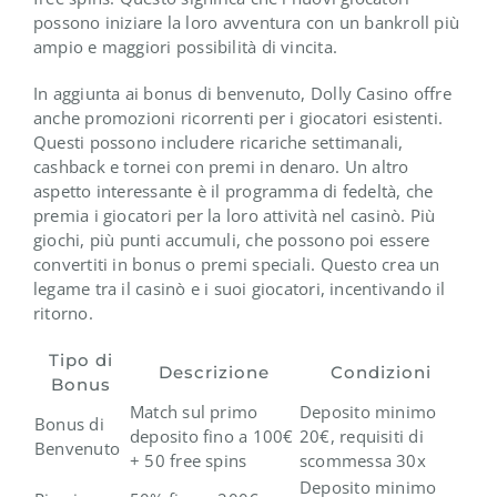
possono iniziare la loro avventura con un bankroll più
ampio e maggiori possibilità di vincita.
In aggiunta ai bonus di benvenuto, Dolly Casino offre
anche promozioni ricorrenti per i giocatori esistenti.
Questi possono includere ricariche settimanali,
cashback e tornei con premi in denaro. Un altro
aspetto interessante è il programma di fedeltà, che
premia i giocatori per la loro attività nel casinò. Più
giochi, più punti accumuli, che possono poi essere
convertiti in bonus o premi speciali. Questo crea un
legame tra il casinò e i suoi giocatori, incentivando il
ritorno.
Tipo di
Descrizione
Condizioni
Bonus
Match sul primo
Deposito minimo
Bonus di
deposito fino a 100€
20€, requisiti di
Benvenuto
+ 50 free spins
scommessa 30x
Deposito minimo