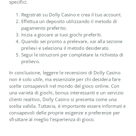
specifici.
Registrati su Dolly Casino e crea il tuo account.
Effettua un deposito utilizzando il metodo di
pagamento preferito.
Inizia a giocare ai tuoi giochi preferiti.
Quando sei pronto a prelevare, vai alla sezione
prelievi e seleziona il metodo desiderato.
Segui le istruzioni per completare la richiesta di
prelievo.
In conclusione, leggere le recensioni di Dolly Casino
non è solo utile, ma essenziale per chi desidera fare
scelte consapevoli nel mondo del gioco online. Con
una varietà di giochi, bonus interessanti e un servizio
clienti reattivo, Dolly Casino si presenta come una
scelta valida. Tuttavia, è importante essere informati e
consapevoli delle proprie esigenze e preferenze per
sfruttare al meglio l’esperienza di gioco.