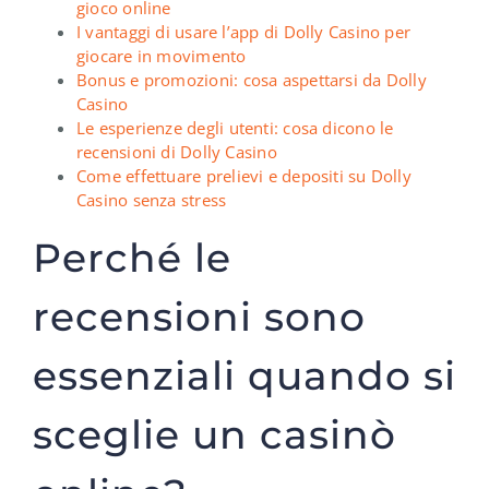
gioco online
I vantaggi di usare l’app di Dolly Casino per
giocare in movimento
Bonus e promozioni: cosa aspettarsi da Dolly
Casino
Le esperienze degli utenti: cosa dicono le
recensioni di Dolly Casino
Come effettuare prelievi e depositi su Dolly
Casino senza stress
Perché le
recensioni sono
essenziali quando si
sceglie un casinò