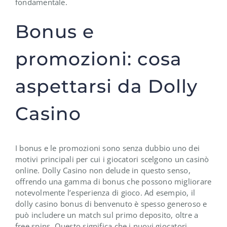
fondamentale.
Bonus e
promozioni: cosa
aspettarsi da Dolly
Casino
I bonus e le promozioni sono senza dubbio uno dei
motivi principali per cui i giocatori scelgono un casinò
online. Dolly Casino non delude in questo senso,
offrendo una gamma di bonus che possono migliorare
notevolmente l’esperienza di gioco. Ad esempio, il
dolly casino bonus di benvenuto è spesso generoso e
può includere un match sul primo deposito, oltre a
free spins. Questo significa che i nuovi giocatori