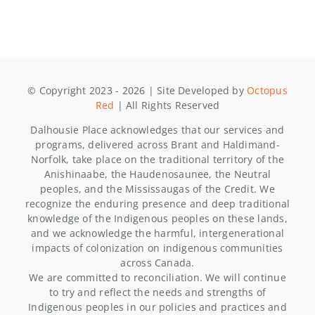
© Copyright 2023 - 2026 | Site Developed by
Octopus
Red
| All Rights Reserved
Dalhousie Place acknowledges that our services and
programs, delivered across Brant and Haldimand-
Norfolk, take place on the traditional territory of the
Anishinaabe, the Haudenosaunee, the Neutral
peoples, and the Mississaugas of the Credit. We
recognize the enduring presence and deep traditional
knowledge of the Indigenous peoples on these lands,
and we acknowledge the harmful, intergenerational
impacts of colonization on indigenous communities
across Canada.
We are committed to reconciliation. We will continue
to try and reflect the needs and strengths of
Indigenous peoples in our policies and practices and