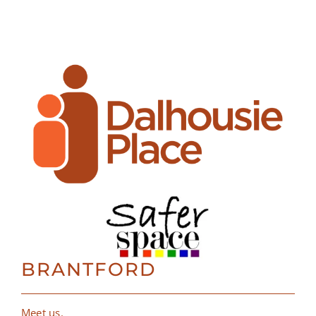
BRANTFORD
Meet us.