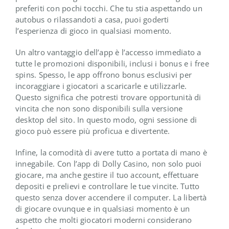
preferiti con pochi tocchi. Che tu stia aspettando un
autobus o rilassandoti a casa, puoi goderti
l’esperienza di gioco in qualsiasi momento.
Un altro vantaggio dell’app è l’accesso immediato a
tutte le promozioni disponibili, inclusi i bonus e i free
spins. Spesso, le app offrono bonus esclusivi per
incoraggiare i giocatori a scaricarle e utilizzarle.
Questo significa che potresti trovare opportunità di
vincita che non sono disponibili sulla versione
desktop del sito. In questo modo, ogni sessione di
gioco può essere più proficua e divertente.
Infine, la comodità di avere tutto a portata di mano è
innegabile. Con l’app di Dolly Casino, non solo puoi
giocare, ma anche gestire il tuo account, effettuare
depositi e prelievi e controllare le tue vincite. Tutto
questo senza dover accendere il computer. La libertà
di giocare ovunque e in qualsiasi momento è un
aspetto che molti giocatori moderni considerano